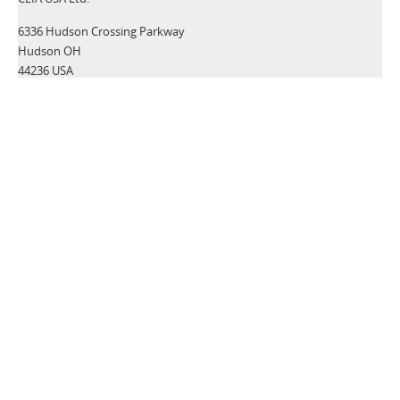
6336 Hudson Crossing Parkway
Hudson OH
44236 USA
Tel:
+1 330-405-3190
Fax:
+1 330-405-3196
Email:
security@ceia-usa.com
NACHRICHTEN
30 Juni 2026
A New Era Begins: CEIA USA Named Proud Partner of the
Cleveland Browns
CEIA OPENGATE® Weapons Detection Systems Raise the Bar
for Fan Safety and Experience
Zusätzliche Informationen>>
21 Mai 2026
Leading Security Technology Provider Launches Advanced