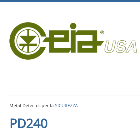
Metal Detector per la
SICUREZZA
PD240