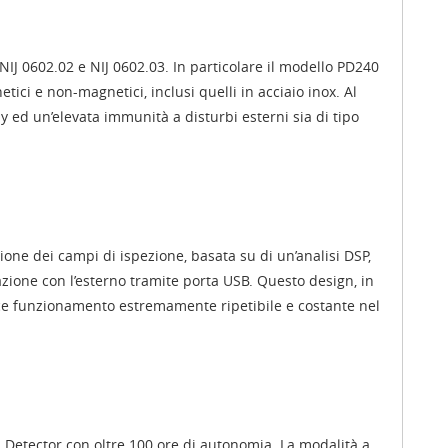
NIJ 0602.02 e NIJ 0602.03. In particolare il modello PD240
ici e non-magnetici, inclusi quelli in acciaio inox. Al
 ed un’elevata immunità a disturbi esterni sia di tipo
sione dei campi di ispezione, basata su di un’analisi DSP,
icazione con l’esterno tramite porta USB. Questo design, in
e funzionamento estremamente ripetibile e costante nel
 Detector con oltre 100 ore di autonomia. La modalità a