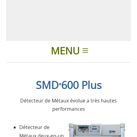
MENU
Introduction
SMD
600 Plus
®
Applications
Détecteur de Métaux évolue a très hautes
Produits
performances
Présentation
Détecteur de
Métaux deux-en-un