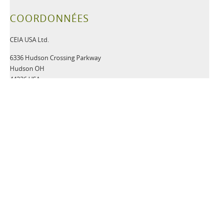
COORDONNÉES
CEIA USA Ltd.
6336 Hudson Crossing Parkway
Hudson OH
44236 USA
Tel:
+1 330-405-3190
Fax:
+1 330-405-3196
Email:
security@ceia-usa.com
NOUVELLES
30 Juin 2026
A New Era Begins: CEIA USA Named Proud Partner of the
Cleveland Browns
CEIA OPENGATE® Weapons Detection Systems Raise the Bar
for Fan Safety and Experience