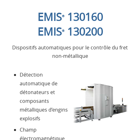
EMIS
130160
®
Applications
EMIS
130200
®
Produits
Dispositifs automatiques pour le contrôle du fret
non-métallique
Présentation
Détection
Contacts
automatique de
détonateurs et
Login
composants
métalliques d’engins
Langue
explosifs
Champ
électromagnétique