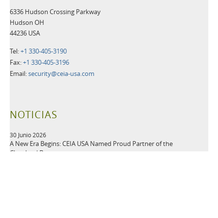
6336 Hudson Crossing Parkway
Hudson OH
44236 USA
Tel:
+1 330-405-3190
Fax:
+1 330-405-3196
Email:
security@ceia-usa.com
NOTICIAS
30 Junio 2026
A New Era Begins: CEIA USA Named Proud Partner of the
Cleveland Browns
CEIA OPENGATE® Weapons Detection Systems Raise the Bar
for Fan Safety and Experience
Más información>>
21 Mayo 2026
Leading Security Technology Provider Launches Advanced
Detection Solutions for Law Enforcement, Correctional,