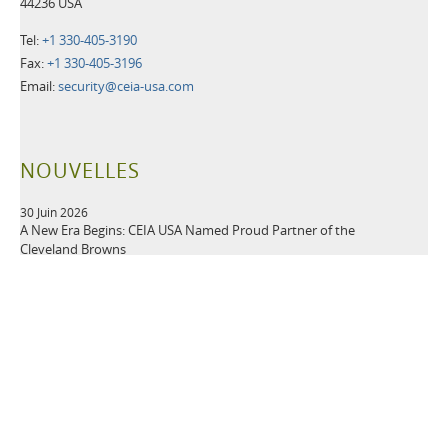
44236 USA
Tel:
+1 330-405-3190
Fax:
+1 330-405-3196
Email:
security@ceia-usa.com
NOUVELLES
30 Juin 2026
A New Era Begins: CEIA USA Named Proud Partner of the
Cleveland Browns
CEIA OPENGATE® Weapons Detection Systems Raise the Bar
for Fan Safety and Experience
Plus d'informations>>
21 Mai 2026
Leading Security Technology Provider Launches Advanced
Detection Solutions for Law Enforcement, Correctional,
Healthcare, and K-12 School Facilities
Plus d'informations>>