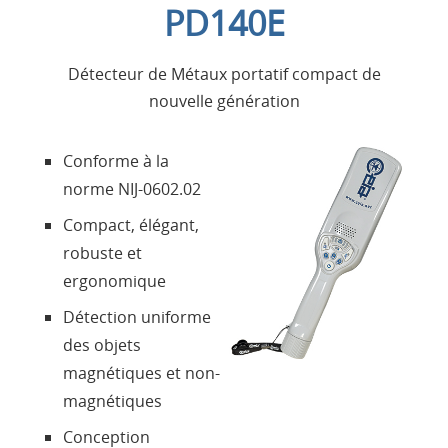
PD140E
Applications
Détecteur de Métaux portatif compact de
Produits
nouvelle génération
Présentation
Conforme à la
norme NIJ-0602.02
Contacts
Compact, élégant,
robuste et
Login
ergonomique
Détection uniforme
Langue
des objets
magnétiques et non-
magnétiques
Conception