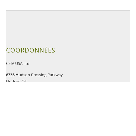
COORDONNÉES
CEIA USA Ltd.
6336 Hudson Crossing Parkway
Hudson OH
44236 USA
Tel:
+1 330-405-3190
Fax:
+1 330-405-3196
Email:
security@ceia-usa.com