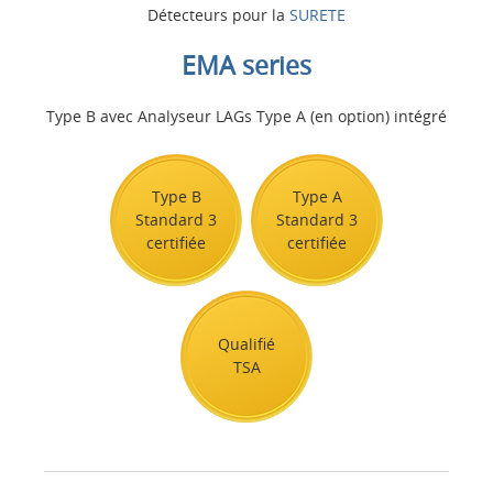
Détecteurs pour la
SURETE
EMA series
Type B avec Analyseur LAGs Type A (en option) intégré
Type B
Type A
Standard 3
Standard 3
certifiée
certifiée
Qualifié
TSA