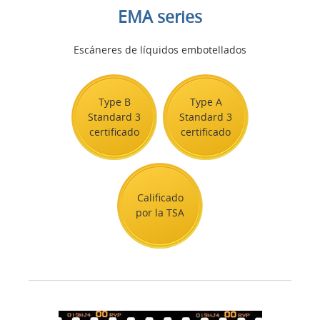
EMA series
Escáneres de líquidos embotellados
Type B
Type A
Standard 3
Standard 3
certificado
certificado
Calificado
por la TSA