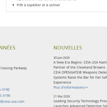
Prêt à expédier et à utiliser.
NNÉES
NOUVELLES
30 Juin 2026
A New Era Begins: CEIA USA Na
Partner of the Cleveland Browns
Crossing Parkway
CEIA OPENGATE® Weapons Detec
Systems Raise the Bar for Fan Sa
Experience
Plus d'informations>>
5-3190
5-3196
21 Mai 2026
Leading Security Technology Prov
y@ceia-usa.com
Launches Advanced Detection Sol