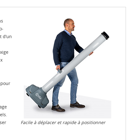
ns
o-
t d’un
xige
ux
 pour
sage
els.
iser
Facile à déplacer et rapide à positionner