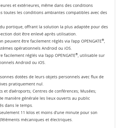
érieures et extérieures, même dans des conditions
ans toutes les conditions ambiantes compatibles avec des
 portique, offrant la solution la plus adaptée pour des
ection doit être enlevé après utilisation.
®
ion peuvent être facilement réglés via l’app OPENGATE
,
ystèmes opérationnels Android ou iOS.
®
re facilement réglés via l’app OPENGATE
, utilisable sur
ionnels Android ou iOS.
rsonnes dotées de leurs objets personnels avec flux de
ives pratiquement nul.
ts et d’aéroports; Centres de conférences; Musées;
 De manière générale les lieux ouverts au public
tés dans le temps.
e seulement 11 kilos et moins d’une minute pour son
 d’éléments mécaniques et électriques.