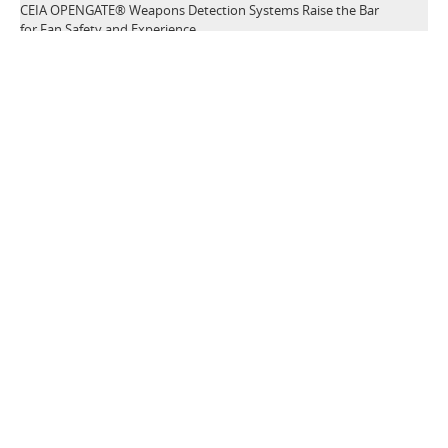
CEIA OPENGATE® Weapons Detection Systems Raise the Bar
for Fan Safety and Experience
Plus d'informations>>
21 Mai 2026
Leading Security Technology Provider Launches Advanced
Detection Solutions for Law Enforcement, Correctional,
Healthcare, and K-12 School Facilities
Plus d'informations>>
TAGS
Détecteurs de Métaux
Dispositifs de Sécurité
Sécurité dans les aéroports
Prévention des Pertes
Manifestations publiques
Sécurité à l'école