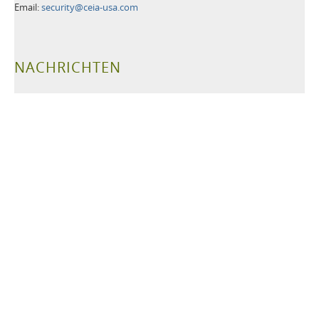
Email:
security@ceia-usa.com
NACHRICHTEN
30 Juni 2026
A New Era Begins: CEIA USA Named Proud Partner of the
Cleveland Browns
CEIA OPENGATE® Weapons Detection Systems Raise the Bar
for Fan Safety and Experience
Zusätzliche Informationen>>
21 Mai 2026
Leading Security Technology Provider Launches Advanced
Detection Solutions for Law Enforcement, Correctional,
Healthcare, and K-12 School Facilities
Zusätzliche Informationen>>
TAGS