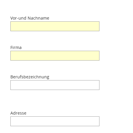
Einleitung
Vor-und Nachname
Anwendungen
Produkte
Firma
Über uns
Berufsbezeichnung
Kontakte
Login
Adresse
Sprache