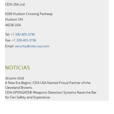
CEIA USA Ltd.
6336 Hudson Crossing Parkway
Hudson OH
44236 USA
Tel:
+1 330-405-3190
Fax:
+1 330-405-3196
Email:
security@ceia-usa.com
NOTICIAS
30 Junio 2026
A New Era Begins: CEIA USA Named Proud Partner of the
Cleveland Browns
CEIA OPENGATE® Weapons Detection Systems Raise the Bar
for Fan Safety and Experience
Más información>>
21 Mayo 2026