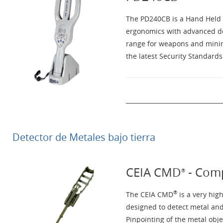
The PD240CB is a Hand Held M
ergonomics with advanced det
range for weapons and minimum
the latest Security Standard
Detector de Metales bajo tierra
CEIA CMD
- Comp
®
®
The CEIA CMD
is a very hig
designed to detect metal and
Pinpointing of the metal obj