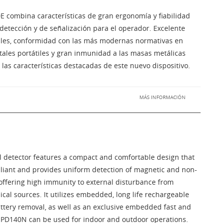
E combina características de gran ergonomía y fiabilidad
etección y de señalización para el operador. Excelente
tales, conformidad con las más modernas normativas en
ales portátiles y gran inmunidad a las masas metálicas
las características destacadas de este nuevo dispositivo.
MÁS INFORMACIÓN
detector features a compact and comfortable design that
liant and provides uniform detection of magnetic and non-
offering high immunity to external disturbance from
al sources. It utilizes embedded, long life rechargeable
attery removal, as well as an exclusive embedded fast and
e PD140N can be used for indoor and outdoor operations.