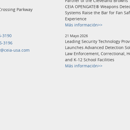
Partner of the Cleveland Browns
CEIA OPENGATE® Weapons Detec
Crossing Parkway
Systems Raise the Bar for Fan Sa
Experience
Más información>>
5-3190
21 Mayo 2026
Leading Security Technology Prov
5-3196
Launches Advanced Detection Sol
y@ceia-usa.com
Law Enforcement, Correctional, H
and K-12 School Facilities
Más información>>