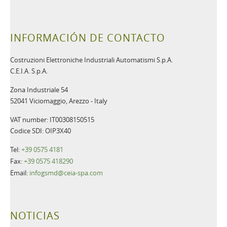
INFORMACIÓN DE CONTACTO
Costruzioni Elettroniche Industriali Automatismi S.p.A.
C.E.I.A. S.p.A.
Zona Industriale 54
52041 Viciomaggio, Arezzo - Italy
VAT number: IT00308150515
Codice SDI: OIP3X40
Tel:
+39 0575 4181
Fax:
+39 0575 418290
Email:
infogsmd@ceia-spa.com
NOTICIAS