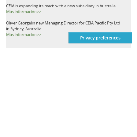
CEIA is expanding its reach with a new subsidiary in Australia
Más información>>
Oliver Georgelin new Managing Director for CEIA Pacific Pty Ltd
in Sydney, Australia
Más información>>
TAGS
Detectores de Metales
Bajo Tierra
Levantamiento de las minas
Rastreo de minas
Detectores de minas
Detección de minas
Humanitario