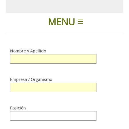
MENU
Introducción
Nombre y Apellido
Productos
Accesorios
Empresa / Organismo
Presentación
Posición
Contactos
Login