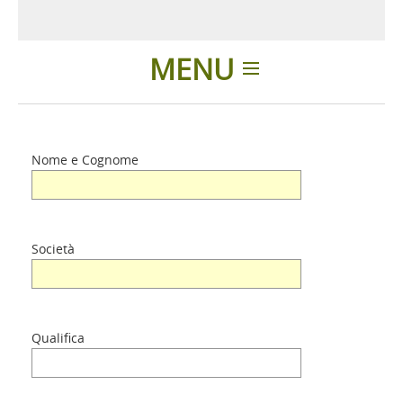
MENU
Home
Nome e Cognome
Prodotti
Accessori
Società
Presentazione
Qualifica
Contatti
Login