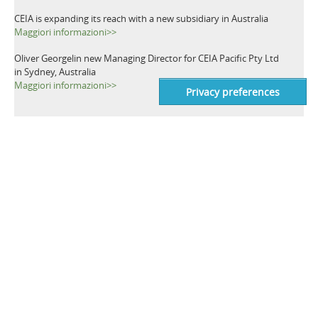
CEIA is expanding its reach with a new subsidiary in Australia
Maggiori informazioni>>
Oliver Georgelin new Managing Director for CEIA Pacific Pty Ltd
in Sydney, Australia
Maggiori informazioni>>
TAGS
Metal Detector
Prospezione del Sottosuolo
Sminamento
Bonifica di mine
Rivelatore di mine
Rivelazione di mine
Umanitario