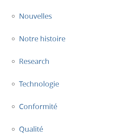
Introduction
Nouvelles
Applications
Produits
Notre histoire
Présentation
Research
Contacts
Technologie
Login
Conformité
Langue
Qualité