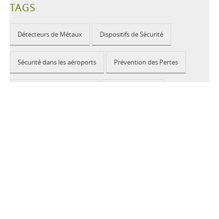
TAGS
Détecteurs de Métaux
Dispositifs de Sécurité
Sécurité dans les aéroports
Prévention des Pertes
Manifestations publiques
Sécurité à l'école
Bâtiments publics
2026 © CEIA USA |
Disclaimer, Privacy, Whistleblowing
|
Privacy Policy
|
Cookie Policy
|
Site Map