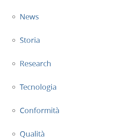
Home
News
Applicazioni
Prodotti
Storia
Presentazione
Research
Contatti
Tecnologia
Login
Conformità
Lingua
Qualità