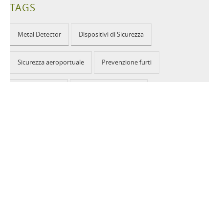
TAGS
Metal Detector
Dispositivi di Sicurezza
Sicurezza aeroportuale
Prevenzione furti
Eventi pubblici
Sicurezza nella scuola
Edifici pubblici
2026 © CEIA USA |
Disclaimer, Privacy, Whistleblowing
|
Privacy Policy
|
Cookie Policy
|
Site Map