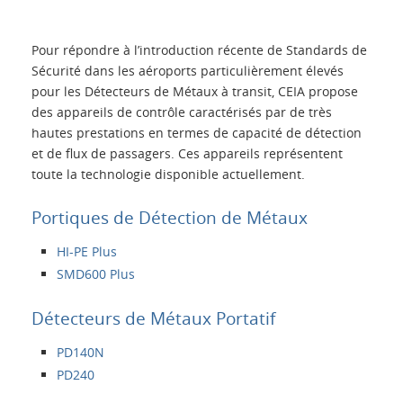
Introduction
Pour répondre à l’introduction récente de Standards de
Applications
Sécurité dans les aéroports particulièrement élevés
pour les Détecteurs de Métaux à transit, CEIA propose
des appareils de contrôle caractérisés par de très
Produits
hautes prestations en termes de capacité de détection
et de flux de passagers. Ces appareils représentent
Présentation
toute la technologie disponible actuellement.
Portiques de Détection de Métaux
Contacts
HI-PE Plus
SMD600 Plus
Login
Détecteurs de Métaux Portatif
Langue
PD140N
PD240