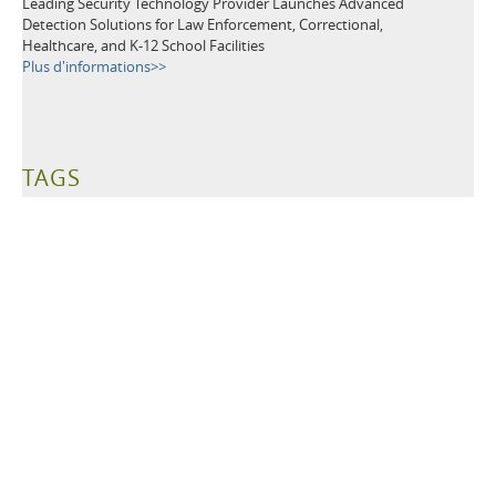
Leading Security Technology Provider Launches Advanced
Detection Solutions for Law Enforcement, Correctional,
Healthcare, and K-12 School Facilities
Plus d'informations>>
TAGS
Détecteurs de Métaux
Dispositifs de Sécurité
Sécurité dans les aéroports
Prévention des Pertes
Manifestations publiques
Sécurité à l'école
Bâtiments publics