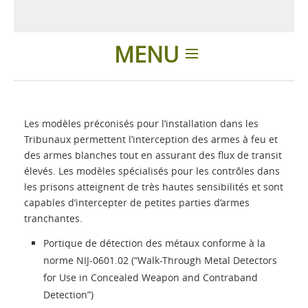
MENU
Introduction
Les modèles préconisés pour l’installation dans les
Applications
Tribunaux permettent l’interception des armes à feu et
des armes blanches tout en assurant des flux de transit
élevés. Les modèles spécialisés pour les contrôles dans
Produits
les prisons atteignent de très hautes sensibilités et sont
capables d’intercepter de petites parties d’armes
Présentation
tranchantes.
Portique de détection des métaux conforme à la
Contacts
norme NIJ-0601.02 (“Walk-Through Metal Detectors
for Use in Concealed Weapon and Contraband
Detection”)
Login