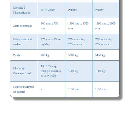
Destinés à
colis séparés
Palettes
Palettes
l’inspection de
800 mm x 750
1300 mm x 1700
1300 mm x 2000
Zone de passage
mm
mm
mm
Hauteur du tapis
875 mm ± 75 mm
735 mm min /
735 mm min /
roulant
réglable
755 mm max
755 mm max
Poids
700 kg
5000 kg
5150 kg
135 ÷ 275 kg
Maximum
total (en fonction
1500 kg
1500 kg
Conveyor Load
de la vitesse)
Hauteur maximale
-
1650 mm
1950 mm
de palettes