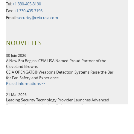
Tel:
+1 330-405-3190
Fax:
+1 330-405-3196
Email:
security@ceia-usa.com
NOUVELLES
30 Juin 2026
A New Era Begins: CEIA USA Named Proud Partner of the
Cleveland Browns
CEIA OPENGATE® Weapons Detection Systems Raise the Bar
for Fan Safety and Experience
Plus d'informations>>
21 Mai 2026
Leading Security Technology Provider Launches Advanced
Detection Solutions for Law Enforcement, Correctional,
Healthcare, and K-12 School Facilities
Plus d'informations>>