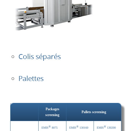
Colis séparés
Palettes
Packages
Pallets screening
screening
®
®
®
EMIS
8075
EMIS
130160
EMIS
130200