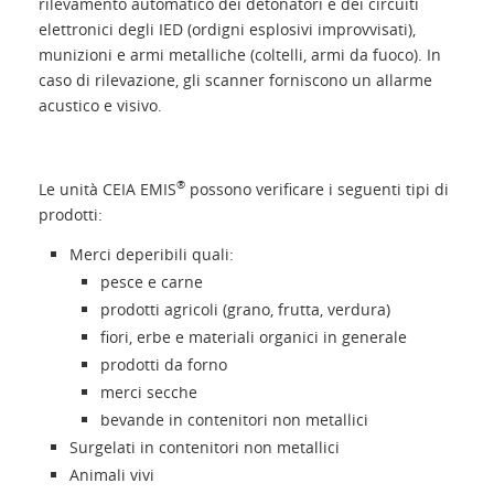
rilevamento automatico dei detonatori e dei circuiti
Presentazione
elettronici degli IED (ordigni esplosivi improvvisati),
munizioni e armi metalliche (coltelli, armi da fuoco). In
caso di rilevazione, gli scanner forniscono un allarme
Contatti
acustico e visivo.
Login
®
Le unità CEIA EMIS
possono verificare i seguenti tipi di
prodotti:
Lingua
Merci deperibili quali:
pesce e carne
prodotti agricoli (grano, frutta, verdura)
fiori, erbe e materiali organici in generale
prodotti da forno
merci secche
bevande in contenitori non metallici
Surgelati in contenitori non metallici
Animali vivi