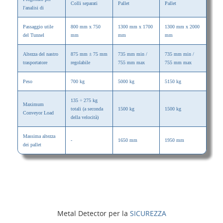
Colli separati
Pallet
Pallet
l'analisi di
Passaggio utile
800 mm x 750
1300 mm x 1700
1300 mm x 2000
del Tunnel
mm
mm
mm
Altezza del nastro
875 mm ± 75 mm
735 mm min /
735 mm min /
trasportatore
regolabile
755 mm max
755 mm max
Peso
700 kg
5000 kg
5150 kg
135 ÷ 275 kg
Maximum
totali (a seconda
1500 kg
1500 kg
Conveyor Load
della velocità)
Massima altezza
-
1650 mm
1950 mm
dei pallet
Metal Detector per la
SICUREZZA