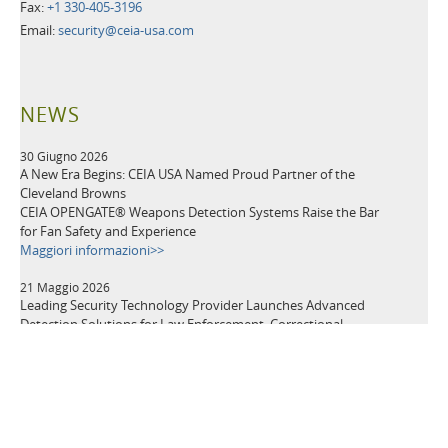
Fax:
+1 330-405-3196
Email:
security@ceia-usa.com
NEWS
30 Giugno 2026
A New Era Begins: CEIA USA Named Proud Partner of the
Cleveland Browns
CEIA OPENGATE® Weapons Detection Systems Raise the Bar
for Fan Safety and Experience
Maggiori informazioni>>
21 Maggio 2026
Leading Security Technology Provider Launches Advanced
Detection Solutions for Law Enforcement, Correctional,
Healthcare, and K-12 School Facilities
Maggiori informazioni>>