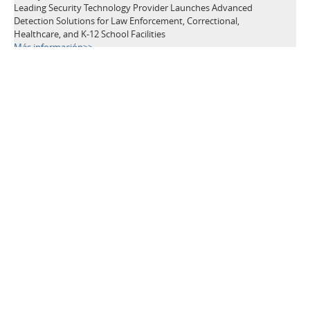
Leading Security Technology Provider Launches Advanced
Detection Solutions for Law Enforcement, Correctional,
Healthcare, and K-12 School Facilities
Más información>>
TAGS
Detectores de Metales
Dispositivos de Seguridad
Seguridad aeroportuaria
Prevención de robos
Eventos públicos
Seguridad Escolar
Edificios públicos