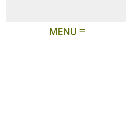
MENU
Introducción
Aplicaciones
Productos
Presentación
Contactos