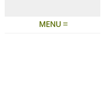
MENU
Home
Applicazioni
Prodotti
Presentazione
Contatti